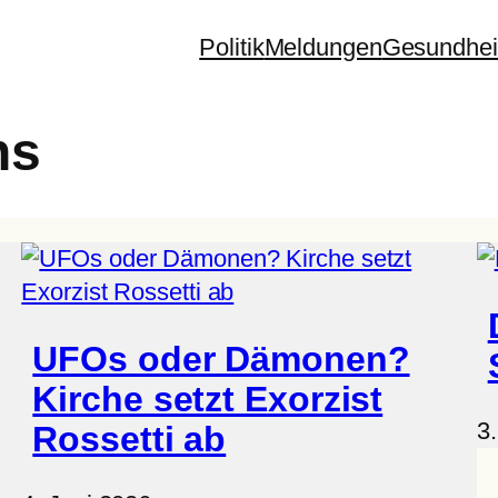
Politik
Meldungen
Gesundhei
ns
UFOs oder Dämonen?
Kirche setzt Exorzist
3
Rossetti ab