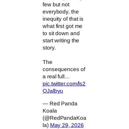
few but not
everybody, the
inequity of that is
what first got me
to sit down and
start writing the
story.
The
consequences of
a real full…
pic.twitter.com/ls2
OJalbyu
— Red Panda
Koala
(@RedPandaKoa
la)
May 29, 2026