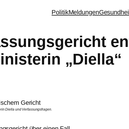
Politik
Meldungen
Gesundhei
assungsgericht en
inisterin „Diella“
erin Diella und Verfassungsfragen.
gsgericht über einen Fall