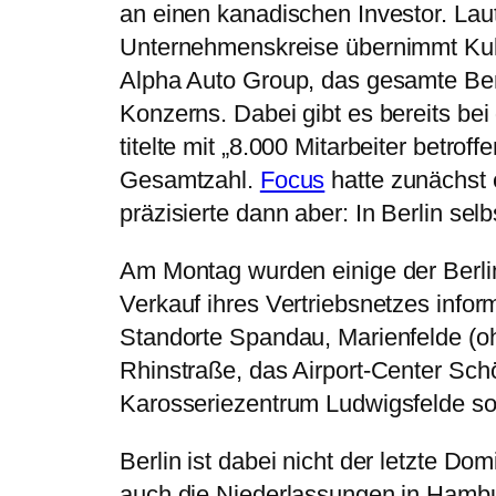
an einen kanadischen Investor. Lau
Unternehmenskreise übernimmt Kuld
Alpha Auto Group, das gesamte Berl
Konzerns. Dabei gibt es bereits be
titelte mit „8.000 Mitarbeiter betrof
Gesamtzahl.
Focus
hatte zunächst 
präzisierte dann aber: In Berlin sel
Am Montag wurden einige der Berlin
Verkauf ihres Vertriebsnetzes inform
Standorte Spandau, Marienfelde (o
Rhinstraße, das Airport-Center Sch
Karosseriezentrum Ludwigsfelde so
Berlin ist dabei nicht der letzte Do
auch die Niederlassungen in Hamb