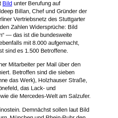
t
Bild
unter Berufung auf
eep Billan, Chef und Gründer der
iner Vertriebsnetz des Stuttgarter
i den Zahlen Widersprüche: Bild
fen“ — das ist die bundesweite
ebenfalls mit 8.000 aufgemacht,
bst sind es 1.500 Betroffene.
er Mitarbeiter per Mail über den
iert. Betroffen sind die sieben
hne das Werk), Holzhauser Straße,
önefeld, das Lack- und
wie die Mercedes-Welt am Salzufer.
minostein. Demnächst sollen laut Bild
urg, München und Rhein-Ruhr den