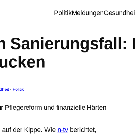
Politik
Meldungen
Gesundhei
m Sanierungsfall: 
lucken
dheit
 · 
Politik
n auf der Kippe. Wie
n-tv
berichtet,