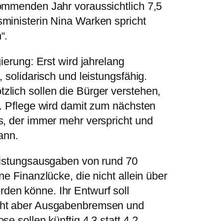
ommenden Jahr voraussichtlich 7,5
ministerin Nina Warken spricht
“.
ierung: Erst wird jahrelang
 solidarisch und leistungsfähig.
lich sollen die Bürger verstehen,
t. Pflege wird damit zum nächsten
s, der immer mehr verspricht und
ann.
eistungsausgaben von rund 70
e Finanzlücke, die nicht allein über
en könne. Ihr Entwurf soll
eht aber Ausgabenbremsen und
e sollen künftig 4,3 statt 4,2