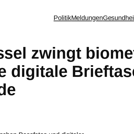
Politik
Meldungen
Gesundhei
ssel zwingt biome
e digitale Briefta
de