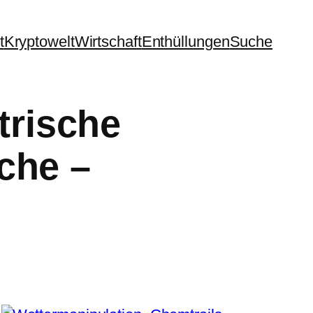
t
Kryptowelt
Wirtschaft
Enthüllungen
Suche
trische
sche –