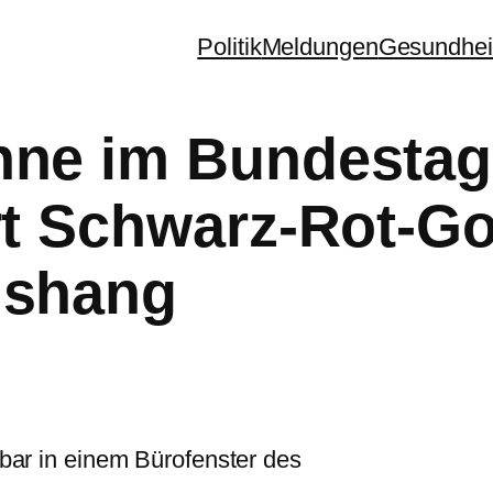
Politik
Meldungen
Gesundhei
hne im Bundestag
rt Schwarz-Rot-G
ushang