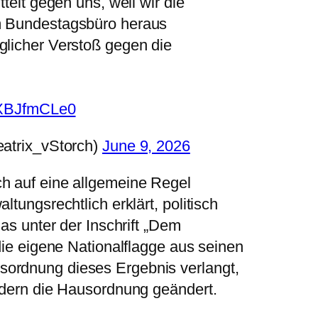
telt gegen uns, weil wir die
 Bundestagsbüro heraus
licher Verstoß gegen die
/IXBJfmCLe0
atrix_vStorch)
June 9, 2026
h auf eine allgemeine Regel
ltungsrechtlich erklärt, politisch
das unter der Inschrift „Dem
 die eigene Nationalflagge aus seinen
ordnung dieses Ergebnis verlangt,
ondern die Hausordnung geändert.