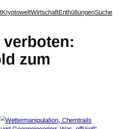
t
Kryptowelt
Wirtschaft
Enthüllungen
Suche
 verboten:
old zum